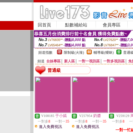
回首頁
點數補給站
會員專區
恭喜五月份消費排行前十名會員 獲得免費點數~
No.3
No.4
-贈點
8,000
點
-贈點
7,0
LV76835**
LV27620**
No.7
No.8
-贈點
4,000
點
-贈點
3,
LV65464**
LV76847**
頻道指數
限制級(火辣)
輔導級(曖昧)
普通級
頻道
台妹專區
│
新人區
│
一對一視訊區
│
一對多視訊區
│
免
普通級
于小嫣
奶醬
V108185
V257954
V259129
一對多
8
一對一
35
一對多
8
一對一
35
一對多
8
一
進入免費視訊
進入免費視訊
一對一忙