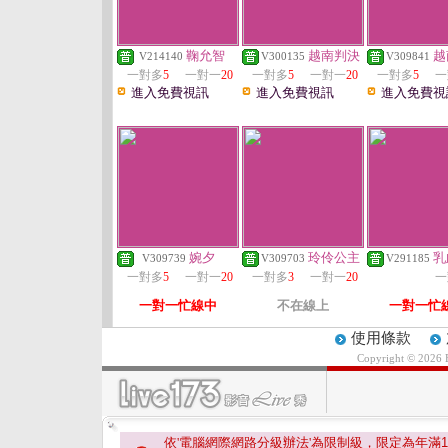
鞠允智
越南判決
越
V214140
V300135
V309841
一對多
5
一對一
20
一對多
5
一對一
20
一對多
5
一
進入免費視訊
進入免費視訊
進入免費視
婉夕
玲伶公主
乳
V309739
V309703
V291185
一對多
5
一對一
20
一對多
3
一對一
20
一
一對一忙線中
不在線上
一對一忙
使用條款
Copyright © 2026
依'電腦網際網路分級辦法'為限制級，限定為年滿
1