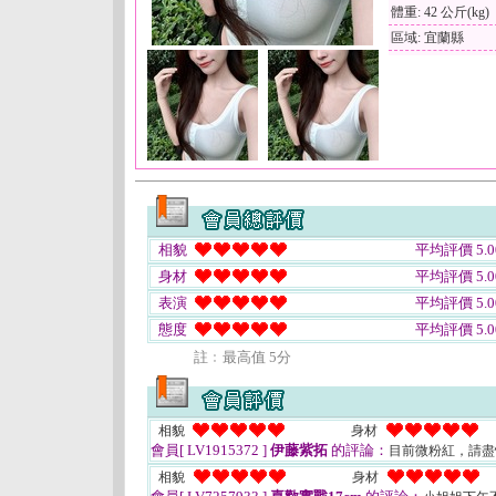
體重: 42 公斤(kg)
區域: 宜蘭縣
相貌
平均評價 5.0
身材
平均評價 5.0
表演
平均評價 5.0
態度
平均評價 5.0
註﹕最高值 5分
相貌
身材
會員[ LV1915372 ]
伊藤紫拓
的評論：
目前微粉紅，請
相貌
身材