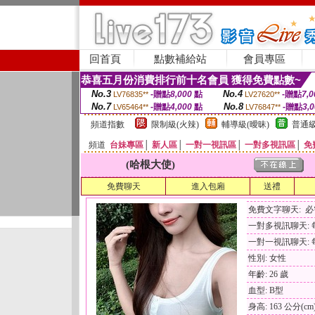
回首頁
點數補給站
會員專區
恭喜五月份消費排行前十名會員 獲得免費點數~
No.3
No.4
-贈點
8,000
點
-贈點
7,0
LV76835**
LV27620**
No.7
No.8
-贈點
4,000
點
-贈點
3,
LV65464**
LV76847**
頻道指數
限制級(火辣)
輔導級(曖昧)
普通級
頻道
台妹專區
│
新人區
│
一對一視訊區
│
一對多視訊區
│
免
(哈根大使)
免費聊天
進入包廂
送禮
免費文字聊天: 
一對多視訊聊天: 每
一對一視訊聊天: 每
性別: 女性
年齡: 26 歲
血型: B型
身高: 163 公分(cm