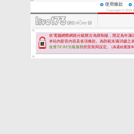
使用條款
Copyright © 2026
依'電腦網際網路分級辦法'為限制級，限定為年滿
1
本站內影音內容及各項條款。為防範未滿
18
歲之
金會TICRF分級服務
的安裝與設定。
(為還給愛護