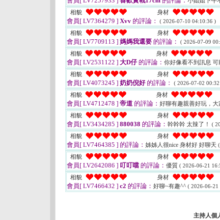
會員[ LV7257933 ]
喜歡實戰17cm
的評論：
小姐姐下午
相貌
身材
會員[ LV7364279 ]
Xvv
的評論：
( 2026-07-10 04:10:36 )
相貌
身材
會員[ LV7709113 ]
媽媽我還要
的評論：
( 2026-07-09 00:
相貌
身材
會員[ LV2531122 ]
大D仔
的評論：
你好像看不到訊息 
相貌
身材
會員[ LV4073245 ]
奶奶倪好
的評論：
( 2026-07-02 00:32
相貌
身材
會員[ LV4712478 ]
帝道
的評論：
好聊有趣親善好玩，大
相貌
身材
會員[ LV3434285 ]
880038
的評論：
幹幹幹 太辣了！
( 2
相貌
身材
會員[ LV7464385 ]
的評論：
姊姊人很nice 身材好 好聊天
相貌
身材
會員[ LV2642086 ]
叮叮噹
的評論：
優質
( 2026-06-21 16:
相貌
身材
會員[ LV7466432 ]
c2
的評論：
好聊~有趣^^
( 2026-06-21 
主持人個