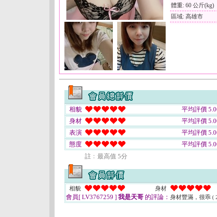
體重: 60 公斤(kg)
區域: 高雄市
相貌
平均評價 5.0
身材
平均評價 5.0
表演
平均評價 5.0
態度
平均評價 5.0
註﹕最高值 5分
相貌
身材
會員[ LV3767259 ]
我是天哥
的評論：
身材豐滿，很乖
( 