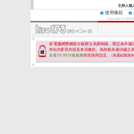
主持人個
使用條款
Copyright © 2026
依'電腦網際網路分級辦法'為限制級，限定為年滿
1
本站內影音內容及各項條款。為防範未滿
18
歲之
金會TICRF分級服務
的安裝與設定。
(為還給愛護