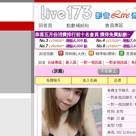
回首頁
點數補給站
會員專區
恭喜五月份消費排行前十名會員 獲得免費點數~
No.3
No.4
-贈點
8,000
點
-贈點
7,0
LV76835**
LV27620**
No.7
No.8
-贈點
4,000
點
-贈點
3,
LV65464**
LV76847**
頻道指數
限制級(火辣)
輔導級(曖昧)
普通級
頻道
台妹專區
│
新人區
│
一對一視訊區
│
一對多視訊區
│
免
(淚薰)
免費聊天
進入包廂
送禮
免費文字聊天: 
一對多視訊聊天: 每
一對一視訊聊天: 每
性別: 女性
年齡: 32 歲
血型: O型
身高: 162 公分(cm