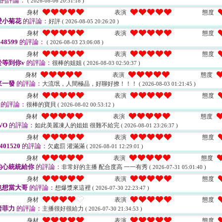
的評論：
( 2026-08-06 20:31:18 )
身材
表演
態度
愛小菊花
的評論：
好評
( 2026-08-05 20:26:20 )
身材
表演
態度
48599
的評論：
( 2026-08-03 23:06:08 )
身材
表演
態度
等到你v
的評論：
很棒的姐姐
( 2026-08-03 02:50:37 )
身材
表演
態度
來一發
的評論：
大流氓，人間極品，好聊好撩！！！
( 2026-08-03 01:21:45 )
身材
表演
態度
的評論：
很棒的寶貝
( 2026-08-02 00:53:12 )
身材
表演
態度
VO
的評論：
如此美麗凍人的姐姐 很難不給完
( 2026-08-01 23:26:37 )
身材
表演
態度
401520
的評論：
欠處罰 灌滿滿
( 2026-08-01 12:29:01 )
身材
表演
態度
的心統統給你
的評論：
非常好的主播 配合度高 一一有秀
( 2026-07-31 05:01:40 )
身材
表演
態度
也想當大哥
的評論：
想爆漿來這裡
( 2026-07-30 22:23:47 )
身材
表演
態度
岩菲力
的評論：
主播很好很給力
( 2026-07-30 21:34:53 )
身材
表演
態度