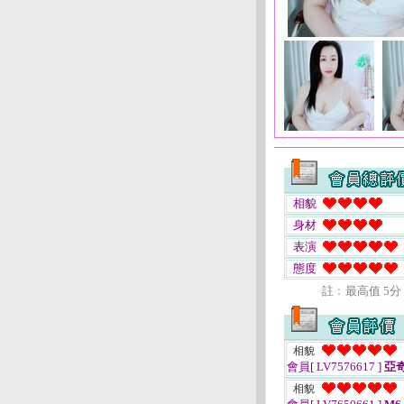
相貌
身材
表演
態度
註﹕最高值 5分
相貌
會員[ LV7576617 ]
亞
相貌