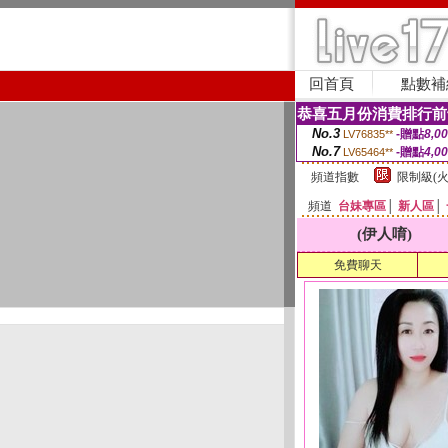
回首頁
點數補
恭喜五月份消費排行前
No.3
-贈點
8,0
LV76835**
No.7
-贈點
4,0
LV65464**
頻道指數
限制級(火
頻道
台妹專區
│
新人區
│
(伊人唷)
免費聊天