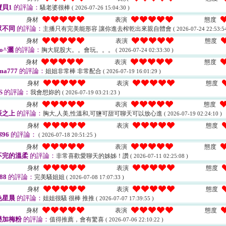
貝1
的評論：
騷老婆很棒
( 2026-07-26 15:04:30 )
身材
表演
態度
眾不同
的評論：
主播只有完美能形容 讓你進去榨乾出來親自體會
( 2026-07-24 22:53:54
身材
表演
態度
o^灑
的評論：
胸大屁股大。。會玩。。。
( 2026-07-24 02:33:30 )
身材
表演
態度
ma777
的評論：
姐姐非常棒 非常配合
( 2026-07-19 16:01:29 )
身材
表演
態度
S
的評論：
我會想妳的
( 2026-07-19 03:21:23 )
身材
表演
態度
辰之上
的評論：
胸大,人美,性溫和,可鹽可甜可聊天可以放心進
( 2026-07-19 02:24:10 )
身材
表演
態度
96
的評論：
( 2026-07-18 20:51:25 )
身材
表演
態度
不完的溫柔
的評論：
非常喜歡愛聊天的姊姊！讚
( 2026-07-11 02:25:08 )
身材
表演
態度
88
的評論：
完美騷姐姐
( 2026-07-08 17:07:33 )
身材
表演
態度
色星晨
的評論：
姐姐很騷 很棒 推推
( 2026-07-07 17:39:55 )
身材
表演
態度
樂加梅粉
的評論：
值得推薦，會有驚喜
( 2026-07-06 22:10:22 )