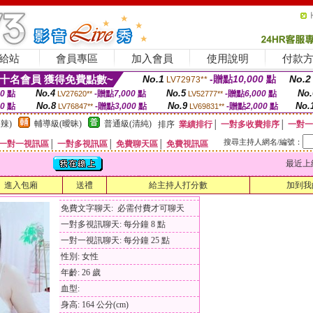
給站
會員專區
加入會員
使用說明
付款
十名會員 獲得免費點數~
No.1
-贈點
10,000
點
No.2
LV72973**
No.4
No.5
No.
00
點
-贈點
7,000
點
-贈點
6,000
點
LV27620**
LV52777**
No.8
No.9
No.
00
點
-贈點
3,000
點
-贈點
2,000
點
LV76847**
LV69831**
辣)
輔導級(曖昧)
普通級(清純)
排序
業績排行
│
一對多收費排序
│
一對一
搜尋主持人網名/編號：
一對一視訊區
│
一對多視訊區
│
免費聊天區
│
免費視訊區
最近上線時間
進入包廂
送禮
給主持人打分數
加到我
免費文字聊天: 必需付費才可聊天
一對多視訊聊天: 每分鐘 8 點
一對一視訊聊天: 每分鐘 25 點
性別: 女性
年齡: 26 歲
血型:
身高: 164 公分(cm)