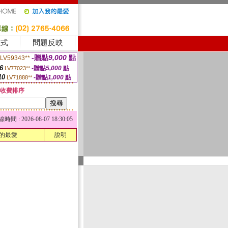
方式
問題反映
-贈點
9,000
點
LV59343**
6
-贈點
5,000
點
LV77023**
10
-贈點
1,000
點
LV71888**
收費排序
 : 2026-08-07 18:30:05
的最愛
說明