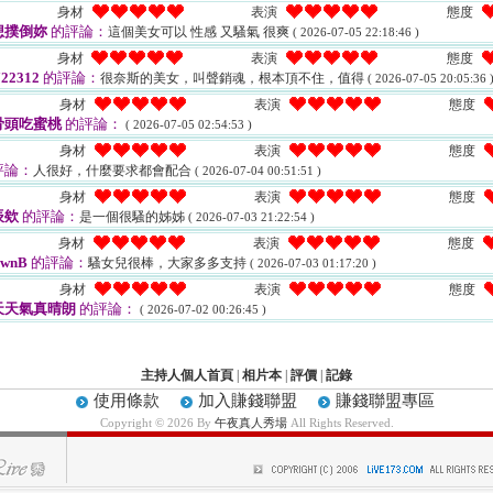
身材
表演
態度
想撲倒妳
的評論：
這個美女可以 性感 又騷氣 很爽
( 2026-07-05 22:18:46 )
身材
表演
態度
22312
的評論：
很奈斯的美女，叫聲銷魂，根本頂不住，值得
( 2026-07-05 20:05:36 
身材
表演
態度
骨頭吃蜜桃
的評論：
( 2026-07-05 02:54:53 )
身材
表演
態度
評論：
人很好，什麼要求都會配合
( 2026-07-04 00:51:51 )
身材
表演
態度
辰欸
的評論：
是一個很騷的姊姊
( 2026-07-03 21:22:54 )
身材
表演
態度
wnB
的評論：
騷女兒很棒，大家多多支持
( 2026-07-03 01:17:20 )
身材
表演
態度
天天氣真晴朗
的評論：
( 2026-07-02 00:26:45 )
主持人個人首頁
|
相片本
|
評價
|
記錄
使用條款
加入賺錢聯盟
賺錢聯盟專區
Copyright © 2026 By
午夜真人秀場
All Rights Reserved.