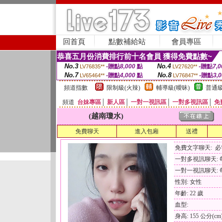
回首頁
點數補給站
會員專區
恭喜五月份消費排行前十名會員 獲得免費點數~
No.3
No.4
-贈點
8,000
點
-贈點
7,0
LV76835**
LV27620**
No.7
No.8
-贈點
4,000
點
-贈點
3,
LV65464**
LV76847**
頻道指數
限制級(火辣)
輔導級(曖昧)
普通級
頻道
台妹專區
│
新人區
│
一對一視訊區
│
一對多視訊區
│
免
(越南瓊水)
免費聊天
進入包廂
送禮
免費文字聊天: 
一對多視訊聊天: 每
一對一視訊聊天: 每
性別: 女性
年齡: 22 歲
血型:
身高: 155 公分(cm